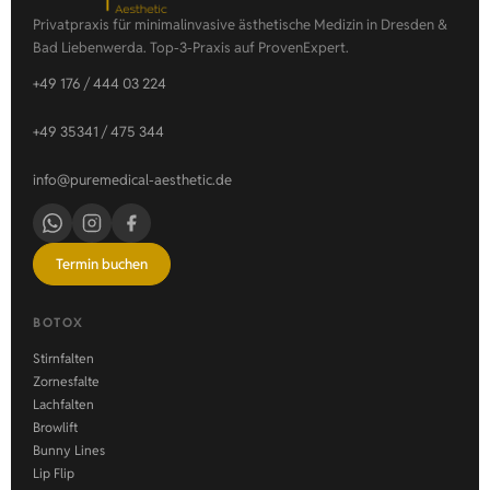
Privatpraxis für minimalinvasive ästhetische Medizin in Dresden &
Bad Liebenwerda. Top-3-Praxis auf ProvenExpert.
+49 176 / 444 03 224
+49 35341 / 475 344
info@puremedical-aesthetic.de
Termin buchen
BOTOX
Stirnfalten
Zornesfalte
Lachfalten
Browlift
Bunny Lines
Lip Flip