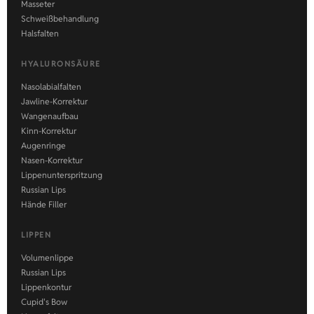
Masseter
Schweißbehandlung
Halsfalten
HYALURONSÄURE
Nasolabialfalten
Jawline-Korrektur
Wangenaufbau
Kinn-Korrektur
Augenringe
Nasen-Korrektur
Lippenunterspritzung
Russian Lips
Hände Filler
LIPPEN
Volumenlippe
Russian Lips
Lippenkontur
Cupid's Bow