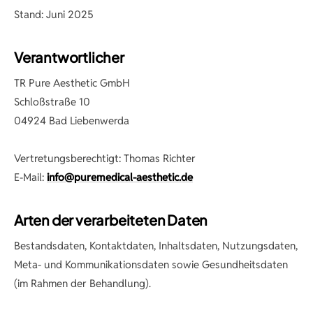
Wangenaufbau
Lippenkontur
Stand: Juni 2025
Hals & Dekolleté
Lip Flip
Über uns
Gesicht
Kinn-Korrektur
Haare
Cupid's Bow
Hände
Gummy Smile
Augenpartie
Augenringe & Tränenrinne
Verantwortlicher
PRP-Haarwurzelaufbau
Lippenfalten
Ratgeber
Fett-Weg-Spritze
Erdbeerkinn
Stirn & Schläfen
Nasen-Korrektur
TR Pure Aesthetic GmbH
Hairfiller Haarbehandlung
Lip Flip
Doppelkinn
Mundwinkel
Lemon Bottle
Wangen
Russian Lips
Schloßstraße 10
Asymmetrie-Korrektur
Hamsterbäckchen
Masseter
04924 Bad Liebenwerda
Doppelkinn
Hals & Dekolleté
Lippenunterspritzung
Termin buchen
Bauch
Schweißbehandlung
Bauch
Narbenbehandlung
Lippenfalten
Vertretungsberechtigt: Thomas Richter
WhatsApp schreiben
Hüfte / Love Handles
Halsfalten
Flanken
Pigmentflecken
Hände
E-Mail:
info@puremedical-aesthetic.de
Reiterhosen
Oberschenkel
Oberschenkel
Arten der verarbeiteten Daten
Oberarme
Oberarme
BH-Röllchen
Bestandsdaten, Kontaktdaten, Inhaltsdaten, Nutzungsdaten,
Knie
Meta- und Kommunikationsdaten sowie Gesundheitsdaten
(im Rahmen der Behandlung).
BH-Röllchen
Gynäkomastie