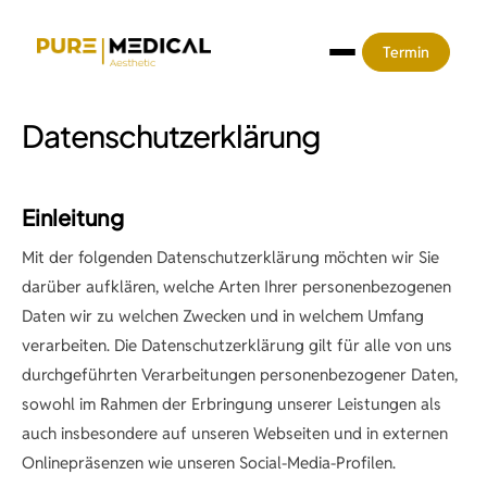
Termin
Datenschutzerklärung
Einleitung
Behandlungen
Mit der folgenden Datenschutzerklärung möchten wir Sie
Bio Botox
darüber aufklären, welche Arten Ihrer personenbezogenen
Preise
Daten wir zu welchen Zwecken und in welchem Umfang
Stirnfalten
Hyaluronsäure
verarbeiten. Die Datenschutzerklärung gilt für alle von uns
Praxen
Zornesfalte
durchgeführten Verarbeitungen personenbezogener Daten,
Nasolabialfalten
Lippenmodellierung
sowohl im Rahmen der Erbringung unserer Leistungen als
Lachfalten
Marionettenfalten
Praxis Dresden
Volumenlippe
auch insbesondere auf unseren Webseiten und in externen
Profhilo®
Bunny Lines
Jawline-Korrektur
Onlinepräsenzen wie unseren Social-Media-Profilen.
Praxis Bad Liebenwerda
Russian Lips
Gesicht
Browlift
Vampir Lifting