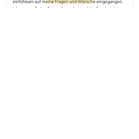
einfühlsam auf meine Fragen und Wünsche eingegangen.
Ich war zur Botox-Behandlung dort und das Ergebnis ist
einfach perfekt – sehr natürlich und genau so, wie ich es mir
vorgestellt habe. Mittlerweile sind es bereits einige Monate
vergangen und das Botox hält immer noch hervorragend.
Ich bin bis heute vollständig zufrieden und begeistert und
werde jederzeit wiederkommen – einfach eine mega Praxis
mit einem großartigen Arzt!
Kristina Stepanova
K
★★★★★
Ich habe die Profhilo-Behandlung machen lassen. Es war
das erste Mal für mich, und es war auch mein erster Besuch
in dieser Klinik. Alles ließ sich sehr einfach online buchen,
und ich kam pünktlich zum Termin dran. Der Arzt hat alle
meine Fragen ausführlich beantwortet. Die Behandlung
verlief schnell und problemlos. Immer wieder gerne.