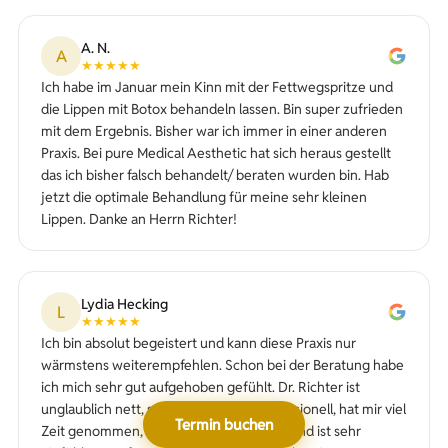
A. N.
A
★★★★★
Ich habe im Januar mein Kinn mit der Fettwegspritze und
die Lippen mit Botox behandeln lassen. Bin super zufrieden
mit dem Ergebnis. Bisher war ich immer in einer anderen
Praxis. Bei pure Medical Aesthetic hat sich heraus gestellt
das ich bisher falsch behandelt/ beraten wurden bin. Hab
jetzt die optimale Behandlung für meine sehr kleinen
Lippen. Danke an Herrn Richter!
Lydia Hecking
L
★★★★★
Ich bin absolut begeistert und kann diese Praxis nur
wärmstens weiterempfehlen. Schon bei der Beratung habe
ich mich sehr gut aufgehoben gefühlt. Dr. Richter ist
unglaublich nett, sympathisch und professionell, hat mir viel
Termin buchen
Zeit genommen, alles ausführlich erklärt und ist sehr